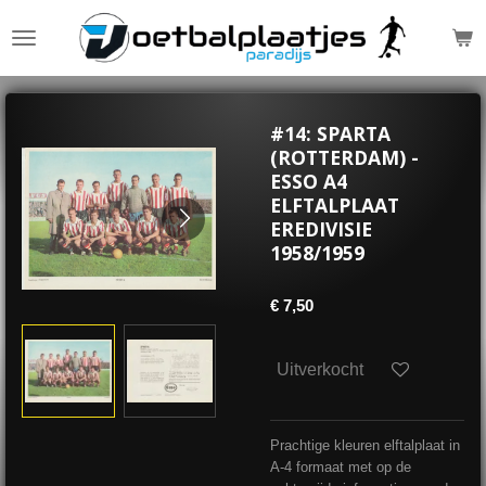
Ga
direct
naar
de
hoofdinhoud
#14: SPARTA
(ROTTERDAM) -
ESSO A4
ELFTALPLAAT
EREDIVISIE
1958/1959
€ 7,50
Uitverkocht
Prachtige kleuren elftalplaat in
A-4 formaat met op de