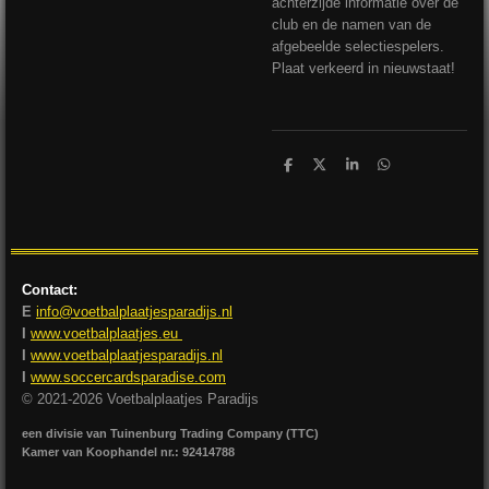
achterzijde informatie over de
club en de namen van de
afgebeelde selectiespelers.
Plaat verkeerd in nieuwstaat!
D
D
S
D
e
e
h
e
l
e
a
l
e
l
r
e
n
e
n
Contact:
E
info@voetbalplaatjesparadijs.nl
I
www.voetbalplaatjes.eu
I
www.voetbalplaatjesparadijs.nl
I
www.soccercardsparadise.com
© 2021-2026 Voetbalplaatjes Paradijs
een divisie van Tuinenburg Trading Company (TTC)
Kamer van Koophandel nr.: 92414788