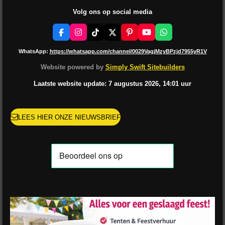
Volg ons op social media
F
I
T
X
P
Y
W
a
n
i
i
o
h
c
s
k
n
u
a
WhatsApp:
https://whatsapp.com/channel/0029VagjMzyBPzjd7955yR1V
e
t
T
t
T
t
b
a
o
e
u
s
Website powered by
Simply Swift Sitebuilders
o
g
k
r
b
A
o
r
e
e
p
Laatste website update: 7 augustus
2026, 14:01
uur
k
a
s
p
m
t
LEES HIER ONZE NIEUWSBRIEF