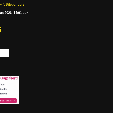
b
A
ift Sitebuilders
e
p
p
tus
2026, 14:01
uur
F