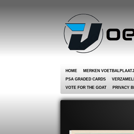
Ga
direct
naar
de
hoofdinhoud
HOME
MERKEN VOETBALPLAAT
PSA GRADED CARDS
VERZAMEL
VOTE FOR THE GOAT
PRIVACY B