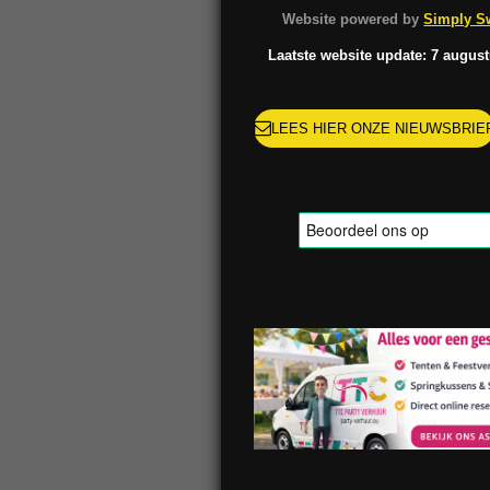
o
g
k
r
Website powered by
Simply Sw
o
r
e
k
a
s
Laatste website update: 7 augus
m
t
LEES HIER ONZE NIEUWSBRIE