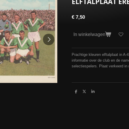
ELFTALPLAAT ERE
€ 7,50
In winkelwagen
Prachtige kleuren elftalplaat in A-
informatie over de club en de na
selectiespelers. Plaat verkeerd in
D
D
S
e
e
h
l
e
a
e
l
r
n
e