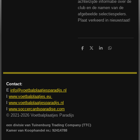
achterzijde informatie over de
club en de namen van de
afgebeelde selectiespelers.
Plaat verkeerd in nieuwstaat!
D
D
S
D
e
e
h
e
l
e
a
l
e
l
r
e
n
e
n
Contact:
E
info@voetbalplaatjesparadijs.nl
I
www.voetbalplaatjes.eu
I
www.voetbalplaatjesparadijs.nl
I
www.soccercardsparadise.com
© 2021-2026 Voetbalplaatjes Paradijs
een divisie van Tuinenburg Trading Company (TTC)
Kamer van Koophandel nr.: 92414788