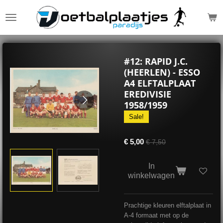
Ga
direct
naar
de
hoofdinhoud
#12: RAPID J.C.
(HEERLEN) - ESSO
A4 ELFTALPLAAT
EREDIVISIE
1958/1959
Sale!
€ 5,00
€ 7,50
In
winkelwagen
Prachtige kleuren elftalplaat in
A-4 formaat met op de