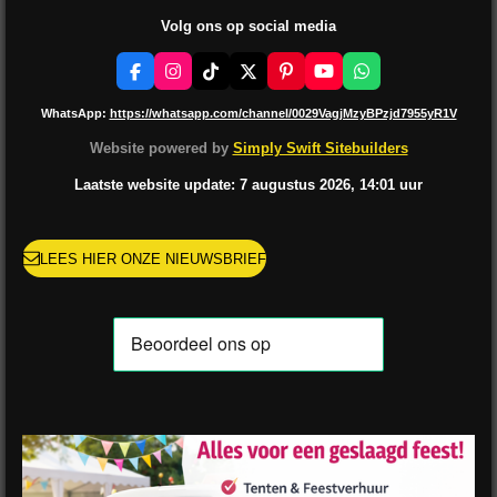
Volg ons op social media
F
I
T
X
P
Y
W
a
n
i
i
o
h
c
s
k
n
u
a
WhatsApp:
https://whatsapp.com/channel/0029VagjMzyBPzjd7955yR1V
e
t
T
t
T
t
b
a
o
e
u
s
Website powered by
Simply Swift Sitebuilders
o
g
k
r
b
A
o
r
e
e
p
Laatste website update: 7 augustus
2026, 14:01
uur
k
a
s
p
m
t
LEES HIER ONZE NIEUWSBRIEF