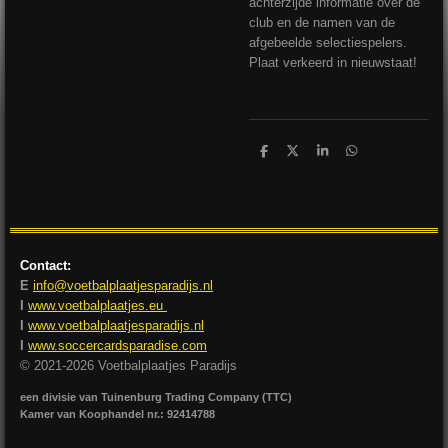
achterzijde informatie over de
club en de namen van de
afgebeelde selectiespelers.
Plaat verkeerd in nieuwstaat!
D
D
S
D
e
e
h
e
l
e
a
l
e
l
r
e
n
e
n
Contact:
E
info@voetbalplaatjesparadijs.nl
I
www.voetbalplaatjes.eu
I
www.voetbalplaatjesparadijs.nl
I
www.soccercardsparadise.com
© 2021-2026 Voetbalplaatjes Paradijs
een divisie van Tuinenburg Trading Company (TTC)
Kamer van Koophandel nr.: 92414788