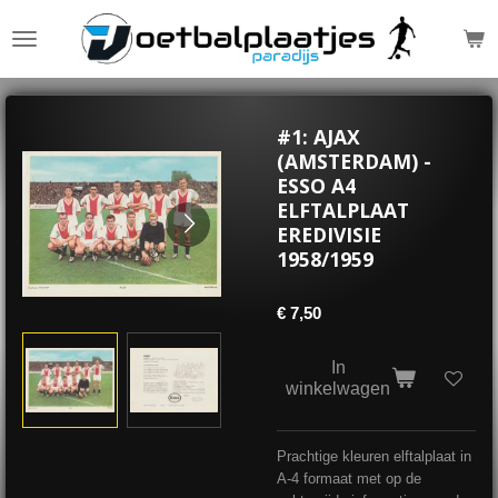
Ga
direct
naar
de
hoofdinhoud
#1: AJAX
(AMSTERDAM) -
ESSO A4
ELFTALPLAAT
EREDIVISIE
1958/1959
€ 7,50
In
winkelwagen
Prachtige kleuren elftalplaat in
A-4 formaat met op de