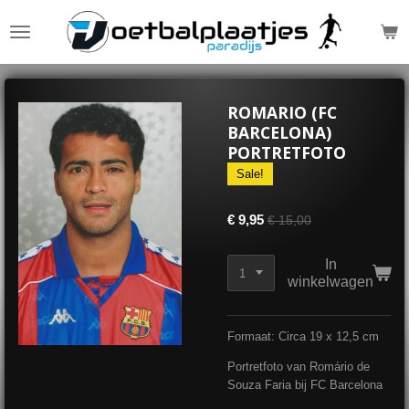
Ga
direct
naar
de
hoofdinhoud
ROMARIO (FC
BARCELONA)
PORTRETFOTO
Sale!
€ 9,95
€ 15,00
In
winkelwagen
Formaat: Circa 19 x 12,5 cm
Portretfoto van Romário de
Souza Faria bij FC Barcelona