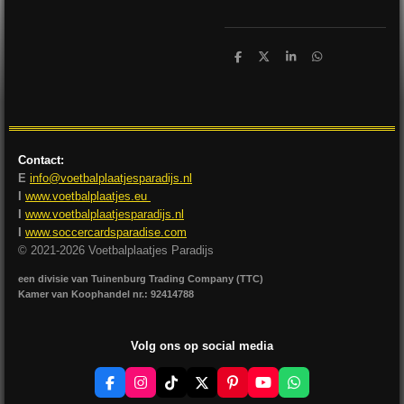
D
D
S
D
e
e
h
e
l
e
a
l
e
l
r
e
n
e
n
Contact:
E
info@voetbalplaatjesparadijs.nl
I
www.voetbalplaatjes.eu
I
www.voetbalplaatjesparadijs.nl
I
www.soccercardsparadise.com
© 2021-2026 Voetbalplaatjes Paradijs
een divisie van Tuinenburg Trading Company (TTC)
Kamer van Koophandel nr.: 92414788
Volg ons op social media
F
I
T
X
P
Y
W
a
n
i
i
o
h