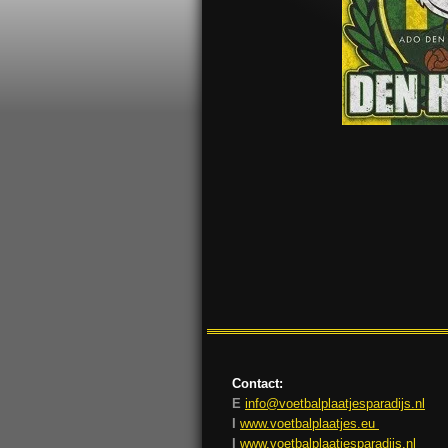
Contact:
E
info@voetbalplaatjesparadijs.nl
I
www.voetbalplaatjes.eu
I
www.voetbalplaatjesparadijs.nl