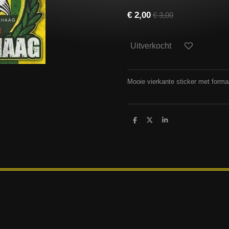
€ 2,00
€ 3,00
Uitverkocht
Mooie vierkante sticker met forma
D
D
S
e
e
h
l
e
a
e
l
r
n
e