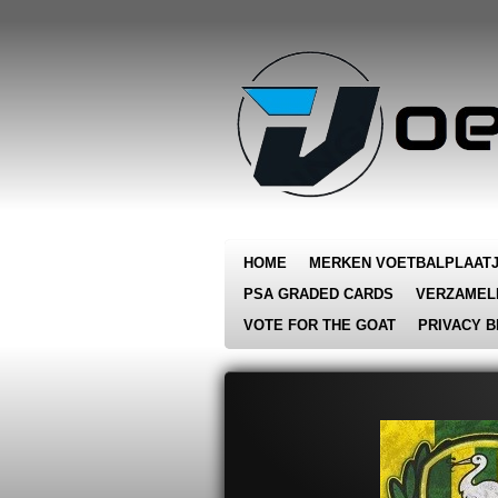
Ga
direct
naar
de
hoofdinhoud
HOME
MERKEN VOETBALPLAAT
PSA GRADED CARDS
VERZAMEL
VOTE FOR THE GOAT
PRIVACY B