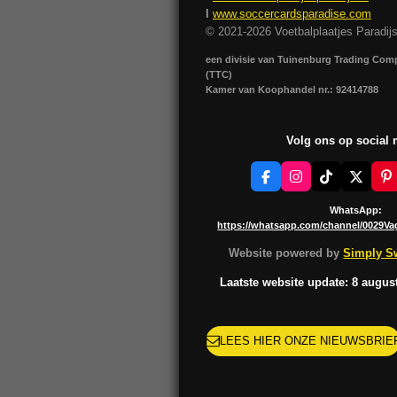
I
www.soccercardsparadise.com
© 2021-2026 Voetbalplaatjes Paradij
een divisie van Tuinenburg Trading Co
(TTC)
Kamer van Koophandel nr.: 92414788
Volg ons op social
F
I
T
X
P
a
n
i
i
c
s
k
n
WhatsApp:
e
t
T
t
https://whatsapp.com/channel/0029V
b
a
o
e
o
g
k
r
Website powered by
Simply Sw
o
r
e
k
a
s
Laatste website update: 8 augus
m
t
LEES HIER ONZE NIEUWSBRIE