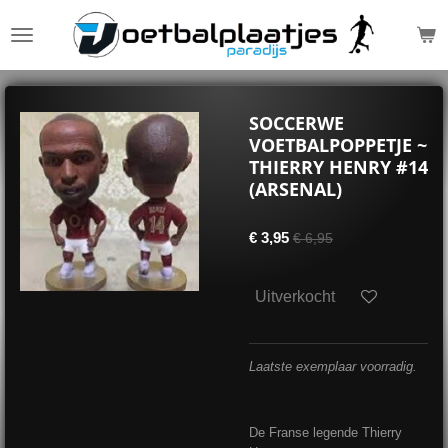
Ga
direct
naar
de
hoofdinhoud
SOCCERWE
VOETBALPOPPETJE ~
THIERRY HENRY #14
(ARSENAL)
€ 3,95
€ 6,95
Uitverkocht
Laatste exemplaar voorradig.
De Franse legende Thierry