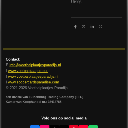
Henry.
D
D
S
D
e
e
h
e
l
e
a
l
e
l
r
e
n
e
n
Contact:
E
info@voetbalplaatjesparadijs.nl
I
www.voetbalplaatjes.eu
I
www.voetbalplaatjesparadijs.nl
I
www.soccercardsparadise.com
© 2021-2026 Voetbalplaatjes Paradijs
een divisie van Tuinenburg Trading Company (TTC)
Kamer van Koophandel nr.: 92414788
Volg ons op social media