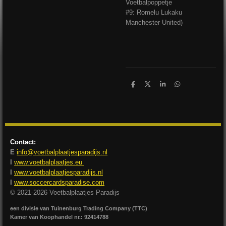
Voetbalpoppetje
#9: Romelu Lukaku
Manchester United)
D
D
S
D
e
e
h
e
l
e
a
l
e
l
r
e
n
e
n
Contact:
E
info@voetbalplaatjesparadijs.nl
I
www.voetbalplaatjes.eu
I
www.voetbalplaatjesparadijs.nl
I
www.soccercardsparadise.com
© 2021-2026 Voetbalplaatjes Paradijs
een divisie van Tuinenburg Trading Company (TTC)
Kamer van Koophandel nr.: 92414788