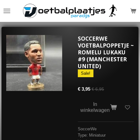
Ga
direct
naar
de
hoofdinhoud
SOCCERWE
VOETBALPOPPETJE ~
ROMELU LUKAKU
#9 (MANCHESTER
UNITED)
Sale!
€ 3,95
€ 6,95
In
winkelwagen
SoccerWe
Type: Miniatuur