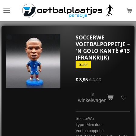
Ga
direct
naar
de
hoofdinhoud
SOCCERWE
VOETBALPOPPETJE ~
'N GOLO KANTÉ #13
(FRANKRIJK)
Sale!
€ 3,95
€ 6,95
In
winkelwagen
SoccerWe
Type: Miniatuur
Voetbalpoppetje