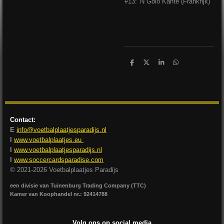
#13: 'N Golo Kanté (Frankrijk)
D
D
S
D
e
e
h
e
l
e
a
l
e
l
r
e
n
e
n
Contact:
E
info@voetbalplaatjesparadijs.nl
I
www.voetbalplaatjes.eu
I
www.voetbalplaatjesparadijs.nl
I
www.soccercardsparadise.com
© 2021-2026 Voetbalplaatjes Paradijs
een divisie van Tuinenburg Trading Company (TTC)
Kamer van Koophandel nr.: 92414788
Volg ons op social media