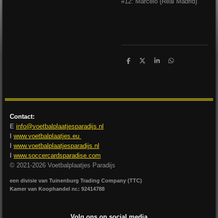
#12: Marcelo (Real Madrid)
D
D
S
D
e
e
h
e
l
e
a
l
e
l
r
e
n
e
n
Contact:
E
info@voetbalplaatjesparadijs.nl
I
www.voetbalplaatjes.eu
I
www.voetbalplaatjesparadijs.nl
I
www.soccercardsparadise.com
© 2021-2026 Voetbalplaatjes Paradijs
een divisie van Tuinenburg Trading Company (TTC)
Kamer van Koophandel nr.: 92414788
Volg ons op social media