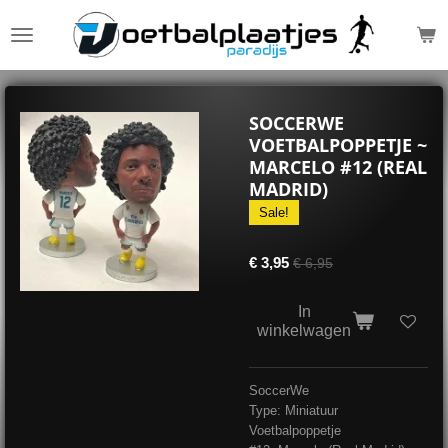
Ga
direct
naar
de
hoofdinhoud
SOCCERWE
VOETBALPOPPETJE ~
MARCELO #12 (REAL
MADRID)
Sale!
€ 3,95
€ 6,95
In
winkelwagen
SoccerWe
Type: Miniatuur
Voetbalpoppetje