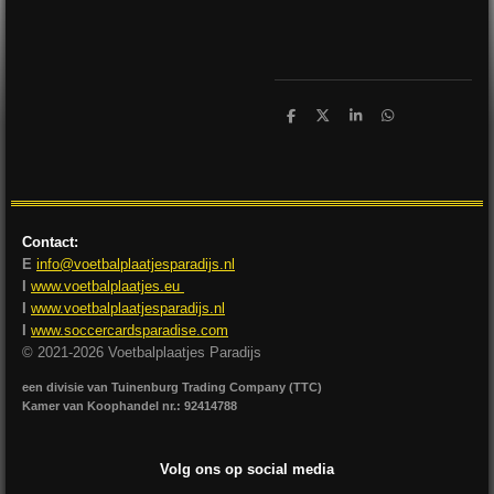
D
D
S
D
e
e
h
e
l
e
a
l
e
l
r
e
n
e
n
Contact:
E
info@voetbalplaatjesparadijs.nl
I
www.voetbalplaatjes.eu
I
www.voetbalplaatjesparadijs.nl
I
www.soccercardsparadise.com
© 2021-2026 Voetbalplaatjes Paradijs
een divisie van Tuinenburg Trading Company (TTC)
Kamer van Koophandel nr.: 92414788
Volg ons op social media