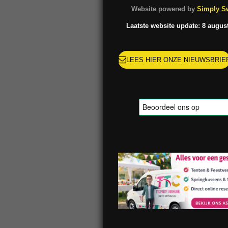
o
g
k
r
Website powered by
Simply Sw
o
r
e
k
a
s
Laatste website update: 8 augus
m
t
LEES HIER ONZE NIEUWSBRIE