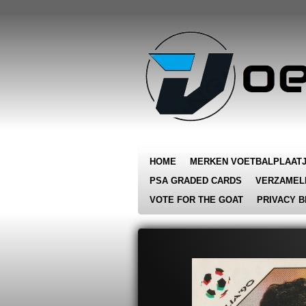
Ga
direct
naar
de
hoofdinhoud
HOME
MERKEN VOETBALPLAAT
PSA GRADED CARDS
VERZAMEL
VOTE FOR THE GOAT
PRIVACY B