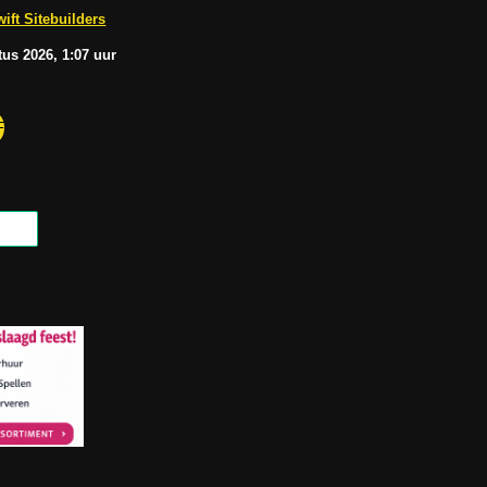
b
A
ift Sitebuilders
e
p
p
tus
2026, 1:07
uur
F