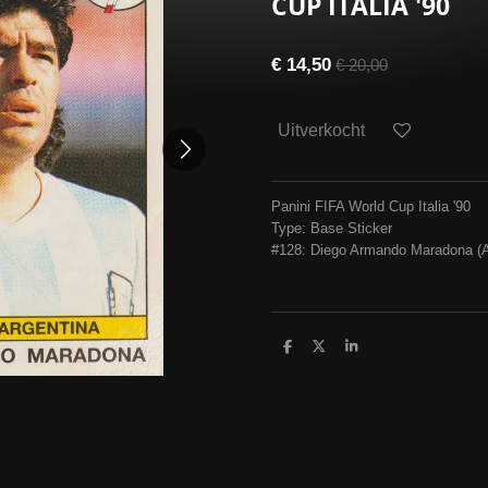
CUP ITALIA '90
€ 14,50
€ 20,00
Uitverkocht
Panini FIFA World Cup Italia '90
Type: Base Sticker
#128: Diego Armando Maradona (A
D
D
S
e
e
h
l
e
a
e
l
r
n
e