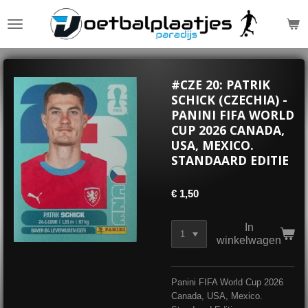
Ga
direct
naar
de
hoofdinhoud
#CZE 20: PATRIK
SCHICK (CZECHIA) -
PANINI FIFA WORLD
CUP 2026 CANADA,
USA, MEXICO.
STANDAARD EDITIE
€ 1,50
In
winkelwagen
Panini FIFA World Cup 2026
Canada, USA, Mexico.