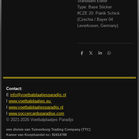
Standaard Editie
Type: Base Sticker
#CZE 20: Patrik Schick
(Czechia / Bayer 04
Leverkusen, Germany)
D
D
S
D
e
e
h
e
l
e
a
l
e
l
r
e
n
e
n
Contact:
E
info@voetbalplaatjesparadijs.nl
I
www.voetbalplaatjes.eu
I
www.voetbalplaatjesparadijs.nl
I
www.soccercardsparadise.com
© 2021-2026 Voetbalplaatjes Paradijs
een divisie van Tuinenburg Trading Company (TTC)
Kamer van Koophandel nr.: 92414788