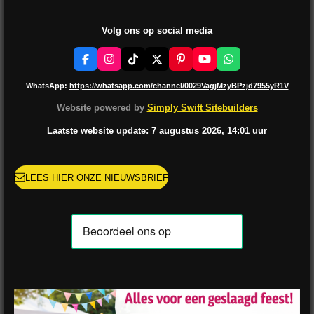
Volg ons op social media
F
I
T
X
P
Y
W
a
n
i
i
o
h
c
s
k
n
u
a
WhatsApp:
https://whatsapp.com/channel/0029VagjMzyBPzjd7955yR1V
e
t
T
t
T
t
b
a
o
e
u
s
Website powered by
Simply Swift Sitebuilders
o
g
k
r
b
A
o
r
e
e
p
Laatste website update: 7 augustus
2026, 14:01
uur
k
a
s
p
m
t
LEES HIER ONZE NIEUWSBRIEF