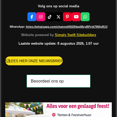
Volg ons op social media
F
I
T
X
P
Y
W
a
n
i
i
o
h
c
s
k
n
u
a
WhatsApp:
https://whatsapp.com/channel/0029VagjMzyBPzjd7955yR1V
e
t
T
t
T
t
b
a
o
e
u
s
Website powered by
Simply Swift Sitebuilders
o
g
k
r
b
A
o
r
e
e
p
Laatste website update: 8 augustus
2026, 1:07
uur
k
a
s
p
m
t
LEES HIER ONZE NIEUWSBRIEF