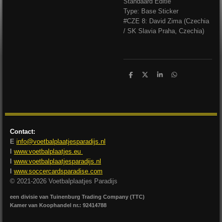
Standaard Editie
Type: Base Sticker
#CZE 8: David Zima (Czechia
/ SK Slavia Praha, Czechia)
D
D
S
D
e
e
h
e
l
e
a
l
e
l
r
e
n
e
n
Contact:
E
info@voetbalplaatjesparadijs.nl
I
www.voetbalplaatjes.eu
I
www.voetbalplaatjesparadijs.nl
I
www.soccercardsparadise.com
© 2021-2026 Voetbalplaatjes Paradijs
een divisie van Tuinenburg Trading Company (TTC)
Kamer van Koophandel nr.: 92414788