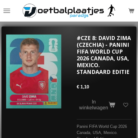
Ga
direct
naar
de
hoofdinhoud
#CZE 8: DAVID ZIMA
(CZECHIA) - PANINI
FIFA WORLD CUP
2026 CANADA, USA,
MEXICO.
STANDAARD EDITIE
€ 1,10
In
winkelwagen
Panini FIFA World Cup 2026
Canada, USA, Mexico.