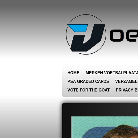
Ga
direct
naar
de
hoofdinhoud
HOME
MERKEN VOETBALPLAAT
PSA GRADED CARDS
VERZAMEL
VOTE FOR THE GOAT
PRIVACY B