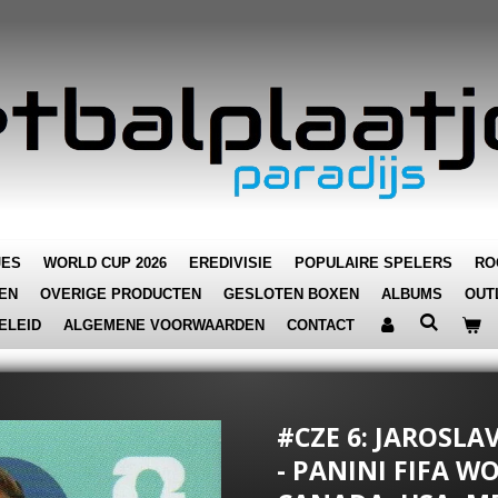
JES
WORLD CUP 2026
EREDIVISIE
POPULAIRE SPELERS
RO
EN
OVERIGE PRODUCTEN
GESLOTEN BOXEN
ALBUMS
OUT
ELEID
ALGEMENE VOORWAARDEN
CONTACT
#CZE 6: JAROSLA
- PANINI FIFA W