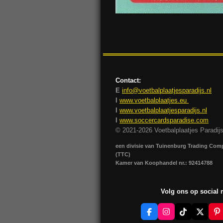
Contact:
E
info@voetbalplaatjesparadijs.nl
I
www.voetbalplaatjes.eu
I
www.voetbalplaatjesparadijs.nl
I
www.soccercardsparadise.com
© 2021-2026 Voetbalplaatjes Paradij
een divisie van Tuinenburg Trading Co
(TTC)
Kamer van Koophandel nr.: 92414788
Volg ons op social
F
I
T
X
P
a
n
i
i