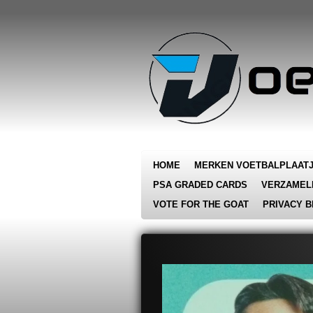
Ga
direct
naar
de
hoofdinhoud
HOME
MERKEN VOETBALPLAAT
PSA GRADED CARDS
VERZAMEL
VOTE FOR THE GOAT
PRIVACY B