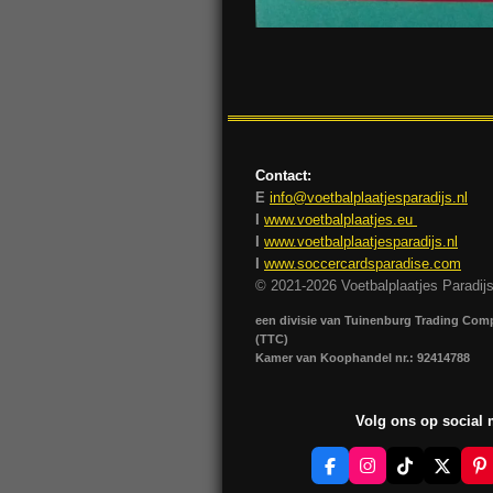
Contact:
E
info@voetbalplaatjesparadijs.nl
I
www.voetbalplaatjes.eu
I
www.voetbalplaatjesparadijs.nl
I
www.soccercardsparadise.com
© 2021-2026 Voetbalplaatjes Paradij
een divisie van Tuinenburg Trading Co
(TTC)
Kamer van Koophandel nr.: 92414788
Volg ons op social
F
I
T
X
P
a
n
i
i