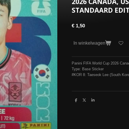
2026 CANADA, US
STANDAARD EDIT
€ 1,50
In winkelwagen
Panini FIFA World Cup 2026 Cana
Type: Base Sticker
#KOR 8: Taeseok Lee (South Korea
D
D
S
e
e
h
l
e
a
e
l
r
n
e