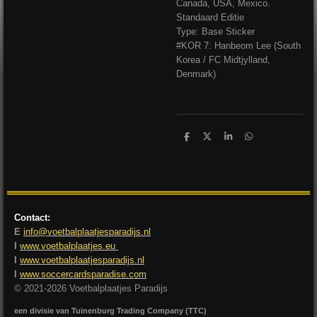
Canada, USA, Mexico.
Standaard Editie
Type: Base Sticker
#KOR 7: Hanbeom Lee (South
Korea / FC Midtjylland,
Denmark)
D
D
S
D
e
e
h
e
l
e
a
l
e
l
r
e
n
e
n
Contact:
E
info@voetbalplaatjesparadijs.nl
I
www.voetbalplaatjes.eu
I
www.voetbalplaatjesparadijs.nl
I
www.soccercardsparadise.com
© 2021-2026 Voetbalplaatjes Paradijs
een divisie van Tuinenburg Trading Company (TTC)