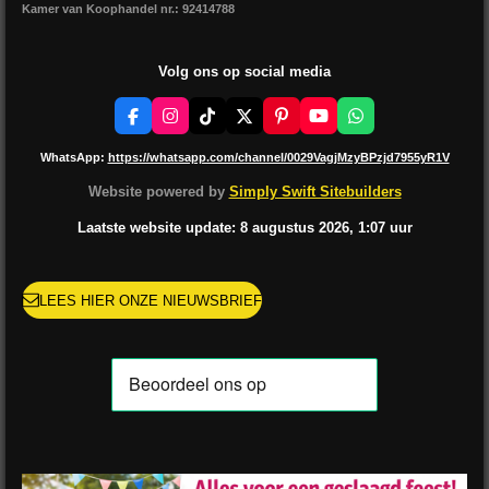
Kamer van Koophandel nr.: 92414788
Volg ons op social media
F
I
T
X
P
Y
W
a
n
i
i
o
h
c
s
k
n
u
a
WhatsApp:
https://whatsapp.com/channel/0029VagjMzyBPzjd7955yR1V
e
t
T
t
T
t
b
a
o
e
u
s
Website powered by
Simply Swift Sitebuilders
o
g
k
r
b
A
o
r
e
e
p
Laatste website update: 8 augustus
2026, 1:07
uur
k
a
s
p
m
t
LEES HIER ONZE NIEUWSBRIEF