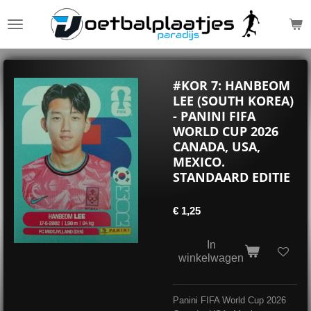
Ga
direct
naar
de
hoofdinhoud
#KOR 7: HANBEOM
LEE (SOUTH KOREA)
- PANINI FIFA
WORLD CUP 2026
CANADA, USA,
MEXICO.
STANDAARD EDITIE
€ 1,25
In
winkelwagen
Panini FIFA World Cup 2026