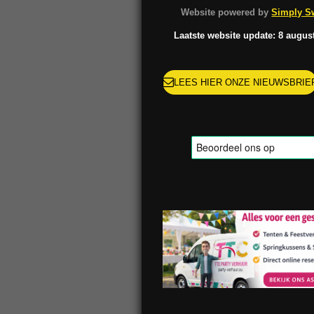
o
g
k
r
Website powered by
Simply Sw
o
r
e
k
a
s
Laatste website update: 8 augus
m
t
LEES HIER ONZE NIEUWSBRIE