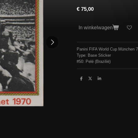
€ 75,00
In winkelwagen
Panini FIFA World Cup München 
Type: Base Sticker
#50: Pelé (Brazilië)
D
D
S
e
e
h
l
e
a
e
l
r
n
e