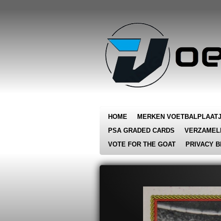
Ga
direct
naar
de
hoofdinhoud
HOME
MERKEN VOETBALPLAAT
PSA GRADED CARDS
VERZAMEL
VOTE FOR THE GOAT
PRIVACY B