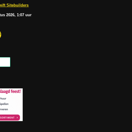
b
A
ift Sitebuilders
e
p
p
tus
2026, 1:07
uur
F