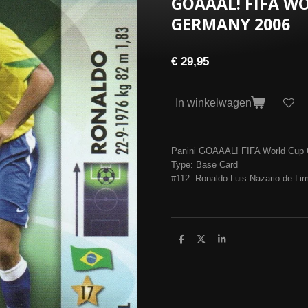
GOAAAL! FIFA W
GERMANY 2006
€ 29,95
In winkelwagen
Panini GOAAAL! FIFA World Cup
Type: Base Card
#112: Ronaldo Luis Nazario de Lima
D
D
S
e
e
h
l
e
a
e
l
r
n
e