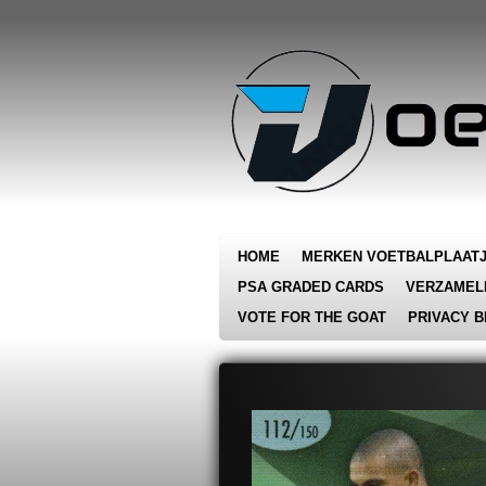
Ga
direct
naar
de
hoofdinhoud
HOME
MERKEN VOETBALPLAAT
PSA GRADED CARDS
VERZAMEL
VOTE FOR THE GOAT
PRIVACY B