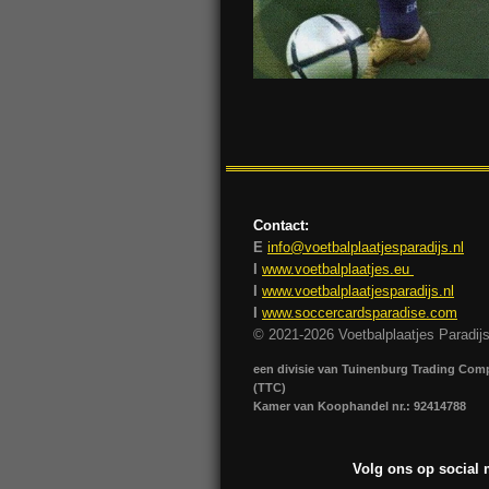
Contact:
E
info@voetbalplaatjesparadijs.nl
I
www.voetbalplaatjes.eu
I
www.voetbalplaatjesparadijs.nl
I
www.soccercardsparadise.com
© 2021-2026 Voetbalplaatjes Paradij
een divisie van Tuinenburg Trading Co
(TTC)
Kamer van Koophandel nr.: 92414788
Volg ons op social