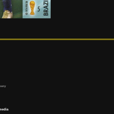
s
mpany
 media