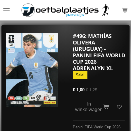
Ga
direct
naar
de
hoofdinhoud
#496: MATHÍAS
OLIVERA
(URUGUAY) -
PANINI FIFA WORLD
CUP 2026
ADRENALYN XL
Sale!
€ 1,00
€ 1,25
In
winkelwagen
Panini FIFA World Cup 2026