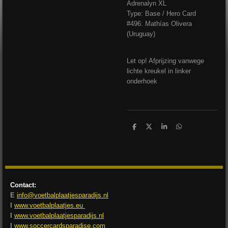
Adrenalyn XL
Type: Base / Hero Card
#496: Mathías Olivera
(Uruguay)
Let op! Afprijzing vanwege
lichte kreukel in linker
onderhoek
D
D
S
D
e
e
h
e
l
e
a
l
e
l
r
e
n
e
n
Contact:
E
info@voetbalplaatjesparadijs.nl
I
www.voetbalplaatjes.eu
I
www.voetbalplaatjesparadijs.nl
I
www.soccercardsparadise.com