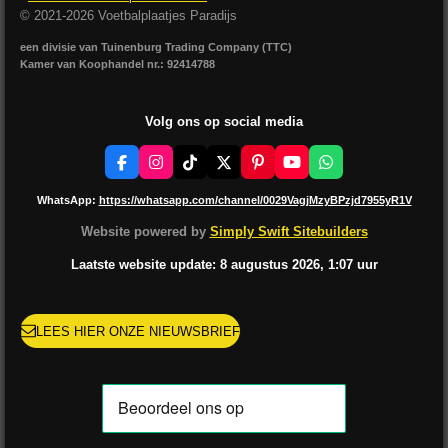
© 2021-2026 Voetbalplaatjes Paradijs
een divisie van Tuinenburg Trading Company (TTC)
Kamer van Koophandel nr.: 92414788
Volg ons op social media
F
I
T
X
P
Y
W
a
n
i
i
o
h
c
s
k
n
u
a
WhatsApp:
https://whatsapp.com/channel/0029VagjMzyBPzjd7955yR1V
e
t
T
t
T
t
b
a
o
e
u
s
Website powered by
Simply Swift Sitebuilders
o
g
k
r
b
A
o
r
e
e
p
Laatste website update: 8 augustus
2026, 1:07
uur
k
a
s
p
m
t
LEES HIER ONZE NIEUWSBRIEF