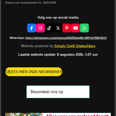
Kamer van Koophandel nr.: 92414788
Volg ons op social media
F
I
T
X
P
Y
W
a
n
i
i
o
h
c
s
k
n
u
a
WhatsApp:
https://whatsapp.com/channel/0029VagjMzyBPzjd7955yR1V
e
t
T
t
T
t
b
a
o
e
u
s
Website powered by
Simply Swift Sitebuilders
o
g
k
r
b
A
o
r
e
e
p
Laatste website update: 8 augustus
2026, 1:07
uur
k
a
s
p
m
t
LEES HIER ONZE NIEUWSBRIEF