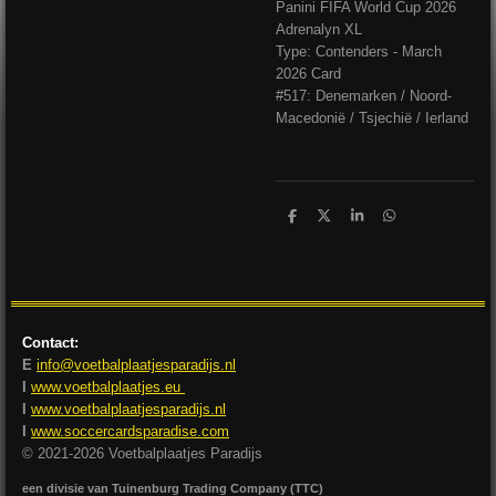
Panini FIFA World Cup 2026
Adrenalyn XL
Type: Contenders - March
2026 Card
#517: Denemarken / Noord-
Macedonië / Tsjechië / Ierland
D
D
S
D
e
e
h
e
l
e
a
l
e
l
r
e
n
e
n
Contact:
E
info@voetbalplaatjesparadijs.nl
I
www.voetbalplaatjes.eu
I
www.voetbalplaatjesparadijs.nl
I
www.soccercardsparadise.com
© 2021-2026 Voetbalplaatjes Paradijs
een divisie van Tuinenburg Trading Company (TTC)