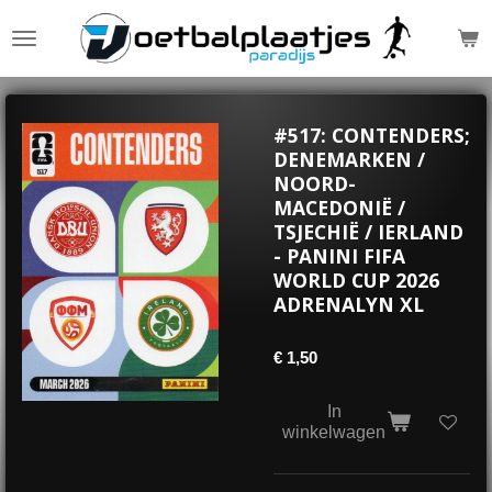
Ga
direct
naar
de
hoofdinhoud
#517: CONTENDERS;
DENEMARKEN /
NOORD-
MACEDONIË /
TSJECHIË / IERLAND
- PANINI FIFA
WORLD CUP 2026
ADRENALYN XL
€ 1,50
In
winkelwagen