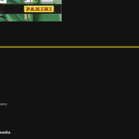
s
mpany
 media