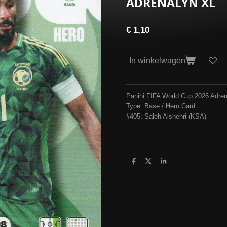
ADRENALYN XL
€ 1,10
In winkelwagen
Panini FIFA World Cup 2026 Adre
Type: Base / Hero Card
#405: Saleh Alshehri (KSA)
D
D
S
e
e
h
l
e
a
e
l
r
n
e