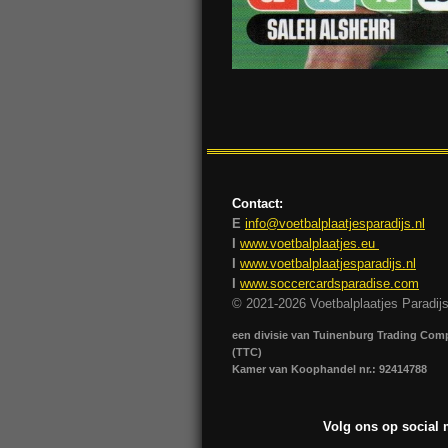
Contact:
E
info@voetbalplaatjesparadijs.nl
I
www.voetbalplaatjes.eu
I
www.voetbalplaatjesparadijs.nl
I
www.soccercardsparadise.com
© 2021-2026 Voetbalplaatjes Paradij
een divisie van Tuinenburg Trading Co
(TTC)
Kamer van Koophandel nr.: 92414788
Volg ons op social