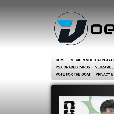
Ga
direct
naar
de
hoofdinhoud
HOME
MERKEN VOETBALPLAAT
PSA GRADED CARDS
VERZAMEL
VOTE FOR THE GOAT
PRIVACY B