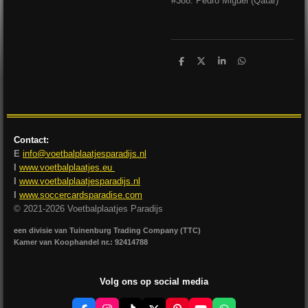
#388: Pedro Miguel (Qatar)
D
D
S
D
e
e
h
e
l
e
a
l
e
l
r
e
n
e
n
Contact:
E
info@voetbalplaatjesparadijs.nl
I
www.voetbalplaatjes.eu
I
www.voetbalplaatjesparadijs.nl
I
www.soccercardsparadise.com
© 2021-2026 Voetbalplaatjes Paradijs
een divisie van Tuinenburg Trading Company (TTC)
Kamer van Koophandel nr.: 92414788
Volg ons op social media