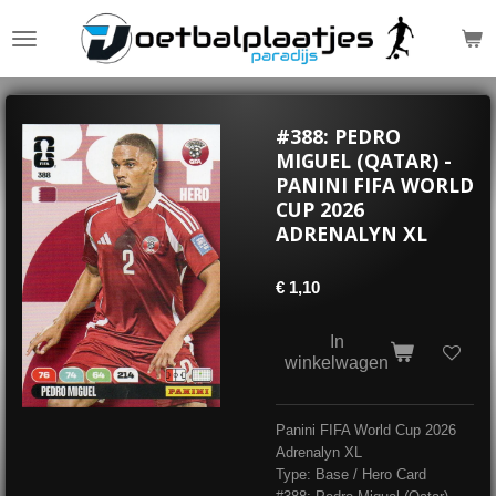
Ga
direct
naar
de
hoofdinhoud
#388: PEDRO
MIGUEL (QATAR) -
PANINI FIFA WORLD
CUP 2026
ADRENALYN XL
€ 1,10
In
winkelwagen
Panini FIFA World Cup 2026
Adrenalyn XL
Type: Base / Hero Card