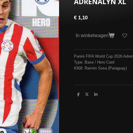
ADRENALYN XL
€ 1,10
In winkelwagen
Panini FIFA World Cup 2026 Adre
Type: Base / Hero Card
#368: Ramón Sosa (Paraguay)
D
D
S
e
e
h
l
e
a
e
l
r
n
e