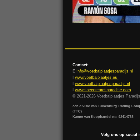
Contact:
E
info@voetbalplaatjesparadijs.nl
I
www.voetbalplaatjes.eu
I
www.voetbalplaatjesparadijs.nl
I
www.soccercardsparadise.com
© 2021-2026 Voetbalplaatjes Paradij
een divisie van Tuinenburg Trading Co
(TTC)
Kamer van Koophandel nr.: 92414788
Volg ons op social