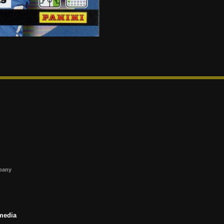
s
mpany
 media