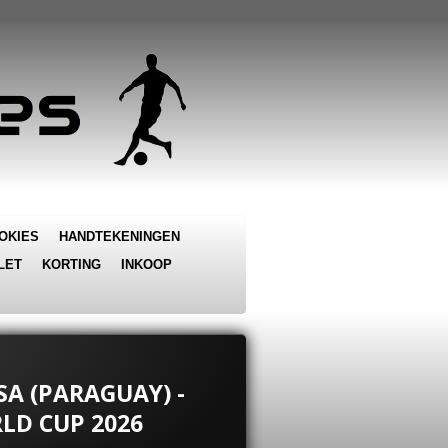
OKIES
HANDTEKENINGEN
LET
KORTING
INKOOP
A (PARAGUAY) -
LD CUP 2026