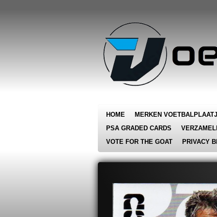
Ga
direct
naar
de
hoofdinhoud
HOME
MERKEN VOETBALPLAAT
PSA GRADED CARDS
VERZAMEL
VOTE FOR THE GOAT
PRIVACY B