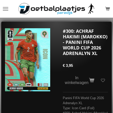
Ga
direct
naar
de
hoofdinhoud
#300: ACHRAF
HAKIMI (MAROKKO)
- PANINI FIFA
WORLD CUP 2026
ADRENALYN XL
€ 3,95
In
winkelwagen
Panini FIFA World Cup 2026
Adrenalyn XL
Type: Icon Card (Foil)