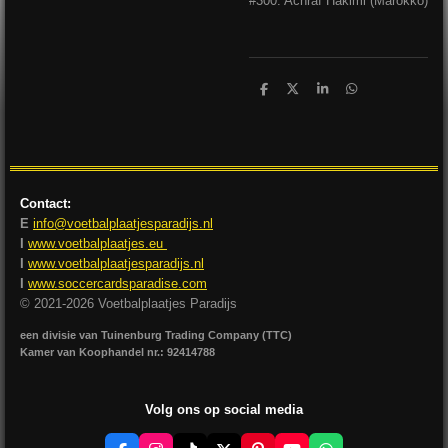
#300: Achraf Hakimi (Marokko)
D
D
S
D
e
e
h
e
l
e
a
l
e
l
r
e
n
e
n
Contact:
E
info@voetbalplaatjesparadijs.nl
I
www.voetbalplaatjes.eu
I
www.voetbalplaatjesparadijs.nl
I
www.soccercardsparadise.com
© 2021-2026 Voetbalplaatjes Paradijs
een divisie van Tuinenburg Trading Company (TTC)
Kamer van Koophandel nr.: 92414788
Volg ons op social media