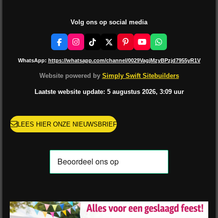
Volg ons op social media
F
I
T
X
P
Y
W
a
n
i
i
o
h
c
s
k
n
u
a
WhatsApp:
https://whatsapp.com/channel/0029VagjMzyBPzjd7955yR1V
e
t
T
t
T
t
b
a
o
e
u
s
Website powered by
Simply Swift Sitebuilders
o
g
k
r
b
A
o
r
e
e
p
Laatste website update: 5 augustus
2026, 3:09
uur
k
a
s
p
m
t
LEES HIER ONZE NIEUWSBRIEF