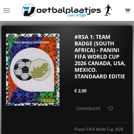
Ga
direct
naar
de
hoofdinhoud
#RSA 1: TEAM
BADGE (SOUTH
AFRICA) - PANINI
FIFA WORLD CUP
2026 CANADA, USA,
MEXICO.
STANDAARD EDITIE
€ 2,00
Uitverkocht
Panini FIFA World Cup 2026