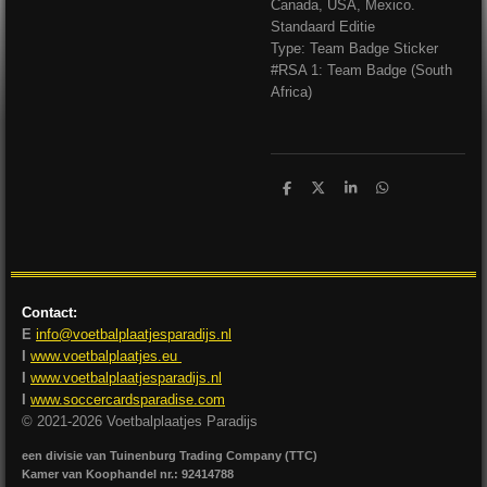
Canada, USA, Mexico.
Standaard Editie
Type: Team Badge Sticker
#RSA 1: Team Badge (South
Africa)
D
D
S
D
e
e
h
e
l
e
a
l
e
l
r
e
n
e
n
Contact:
E
info@voetbalplaatjesparadijs.nl
I
www.voetbalplaatjes.eu
I
www.voetbalplaatjesparadijs.nl
I
www.soccercardsparadise.com
© 2021-2026 Voetbalplaatjes Paradijs
een divisie van Tuinenburg Trading Company (TTC)
Kamer van Koophandel nr.: 92414788