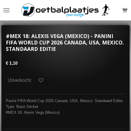
Ga
direct
naar
de
hoofdinhoud
#MEX 18: ALEXIS VEGA (MEXICO) - PANINI
FIFA WORLD CUP 2026 CANADA, USA, MEXICO.
STANDAARD EDITIE
€ 1,10
Uitverkocht
Panini FIFA World Cup 2026 Canada, USA, Mexico. Standaard Editie
Type: Base Sticker
#MEX 18: Alexis Vega (Mexico)