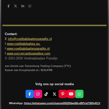
D
D
S
D
e
e
h
e
l
e
a
l
e
l
r
e
n
e
n
Contact:
E
info@voetbalplaatjesparadijs.nl
I
www.voetbalplaatjes.eu
I
www.voetbalplaatjesparadijs.nl
I
www.soccercardsparadise.com
© 2021-2026 Voetbalplaatjes Paradijs
een divisie van Tuinenburg Trading Company (TTC)
Kamer van Koophandel nr.: 92414788
Volg ons op social media
F
I
T
X
P
Y
W
a
n
i
i
o
h
c
s
k
n
u
a
WhatsApp:
https://whatsapp.com/channel/0029VagjMzyBPzjd7955yR1V
e
t
T
t
T
t