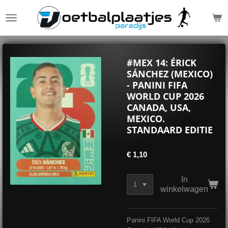
Ga
direct
naar
de
hoofdinhoud
#MEX 14: ÉRICK
SÁNCHEZ (MEXICO)
- PANINI FIFA
WORLD CUP 2026
CANADA, USA,
MEXICO.
STANDAARD EDITIE
€ 1,10
In
winkelwagen
Panini FIFA World Cup 2026