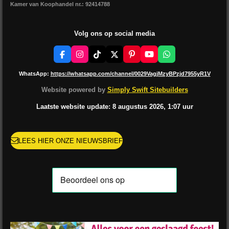
Kamer van Koophandel nr.: 92414788
Volg ons op social media
F
I
T
X
P
Y
W
a
n
i
i
o
h
c
s
k
n
u
a
WhatsApp:
https://whatsapp.com/channel/0029VagjMzyBPzjd7955yR1V
e
t
T
t
T
t
b
a
o
e
u
s
Website powered by
Simply Swift Sitebuilders
o
g
k
r
b
A
o
r
e
e
p
Laatste website update: 8 augustus
2026, 1:07
uur
k
a
s
p
m
t
LEES HIER ONZE NIEUWSBRIEF