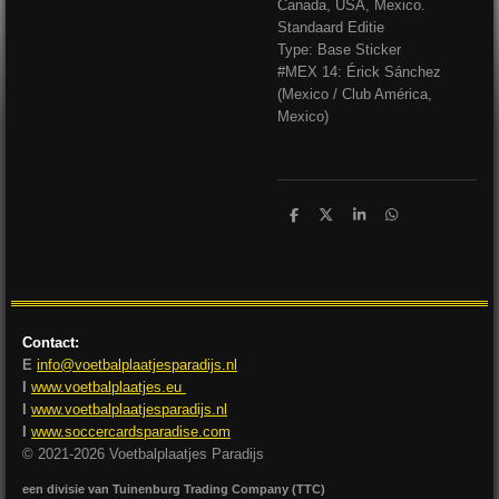
Canada, USA, Mexico.
Standaard Editie
Type: Base Sticker
#MEX 14: Érick Sánchez
(Mexico / Club América,
Mexico)
D
D
S
D
e
e
h
e
l
e
a
l
e
l
r
e
n
e
n
Contact:
E
info@voetbalplaatjesparadijs.nl
I
www.voetbalplaatjes.eu
I
www.voetbalplaatjesparadijs.nl
I
www.soccercardsparadise.com
© 2021-2026 Voetbalplaatjes Paradijs
een divisie van Tuinenburg Trading Company (TTC)