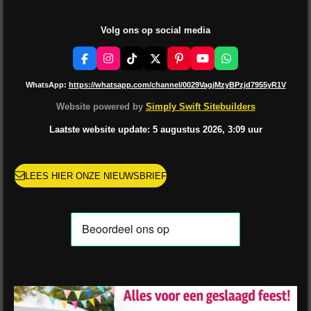
Volg ons op social media
F
I
T
X
P
Y
W
a
n
i
i
o
h
c
s
k
n
u
a
WhatsApp:
https://whatsapp.com/channel/0029VagjMzyBPzjd7955yR1V
e
t
T
t
T
t
b
a
o
e
u
s
Website powered by
Simply Swift Sitebuilders
o
g
k
r
b
A
o
r
e
e
p
Laatste website update: 5 augustus
2026, 3:09
uur
k
a
s
p
m
t
LEES HIER ONZE NIEUWSBRIEF