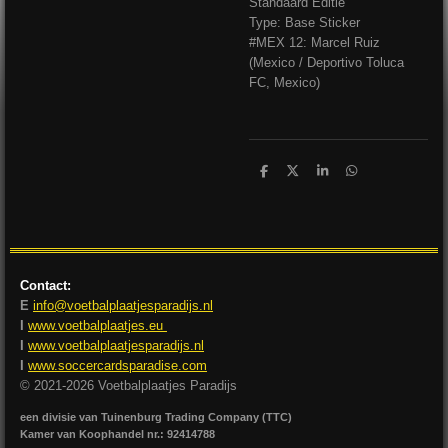
Standaard Editie
Type: Base Sticker
#MEX 12: Marcel Ruiz
(Mexico / Deportivo Toluca
FC, Mexico)
D
D
S
D
e
e
h
e
l
e
a
l
e
l
r
e
n
e
n
Contact:
E
info@voetbalplaatjesparadijs.nl
I
www.voetbalplaatjes.eu
I
www.voetbalplaatjesparadijs.nl
I
www.soccercardsparadise.com
© 2021-2026 Voetbalplaatjes Paradijs
een divisie van Tuinenburg Trading Company (TTC)
Kamer van Koophandel nr.: 92414788