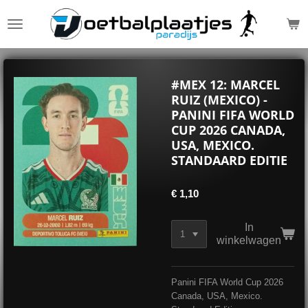
Ga
direct
naar
de
hoofdinhoud
#MEX 12: MARCEL
RUIZ (MEXICO) -
PANINI FIFA WORLD
CUP 2026 CANADA,
USA, MEXICO.
STANDAARD EDITIE
€ 1,10
In
winkelwagen
Panini FIFA World Cup 2026
Canada, USA, Mexico.