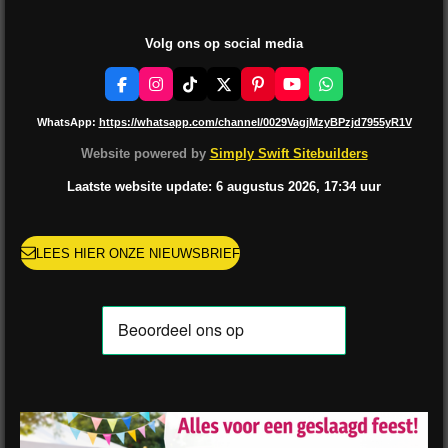
Volg ons op social media
F
I
T
X
P
Y
W
a
n
i
i
o
h
c
s
k
n
u
a
WhatsApp:
https://whatsapp.com/channel/0029VagjMzyBPzjd7955yR1V
e
t
T
t
T
t
b
a
o
e
u
s
Website powered by
Simply Swift Sitebuilders
o
g
k
r
b
A
o
r
e
e
p
Laatste website update: 6 augustus
2026, 17:34
uur
k
a
s
p
m
t
LEES HIER ONZE NIEUWSBRIEF