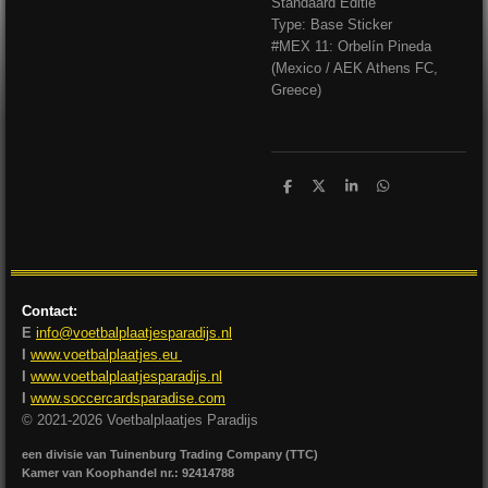
Standaard Editie
Type: Base Sticker
#MEX 11: Orbelín Pineda
(Mexico / AEK Athens FC,
Greece)
D
D
S
D
e
e
h
e
l
e
a
l
e
l
r
e
n
e
n
Contact:
E
info@voetbalplaatjesparadijs.nl
I
www.voetbalplaatjes.eu
I
www.voetbalplaatjesparadijs.nl
I
www.soccercardsparadise.com
© 2021-2026 Voetbalplaatjes Paradijs
een divisie van Tuinenburg Trading Company (TTC)
Kamer van Koophandel nr.: 92414788