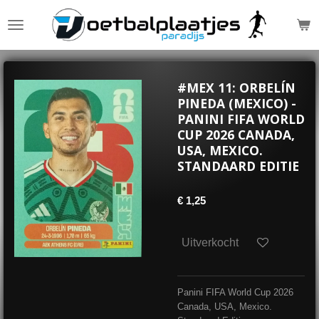
Ga
direct
naar
de
hoofdinhoud
#MEX 11: ORBELÍN
PINEDA (MEXICO) -
PANINI FIFA WORLD
CUP 2026 CANADA,
USA, MEXICO.
STANDAARD EDITIE
€ 1,25
Uitverkocht
Panini FIFA World Cup 2026
Canada, USA, Mexico.