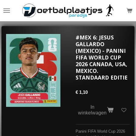
Ga
direct
naar
de
hoofdinhoud
#MEX 6: JESUS
GALLARDO
(MEXICO) - PANINI
FIFA WORLD CUP
2026 CANADA, USA,
MEXICO.
STANDAARD EDITIE
€ 1,10
In
winkelwagen
Panini FIFA World Cup 2026