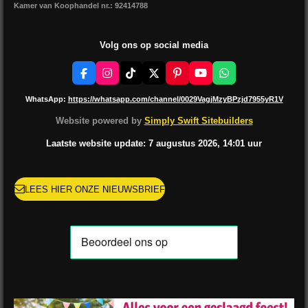
Kamer van Koophandel nr.: 92414788
Volg ons op social media
F
I
T
X
P
Y
W
a
n
i
i
o
h
c
s
k
n
u
a
WhatsApp:
https://whatsapp.com/channel/0029VagjMzyBPzjd7955yR1V
e
t
T
t
T
t
b
a
o
e
u
s
Website powered by
Simply Swift Sitebuilders
o
g
k
r
b
A
o
r
e
e
p
Laatste website update: 7 augustus
2026, 14:01
uur
k
a
s
p
m
t
LEES HIER ONZE NIEUWSBRIEF