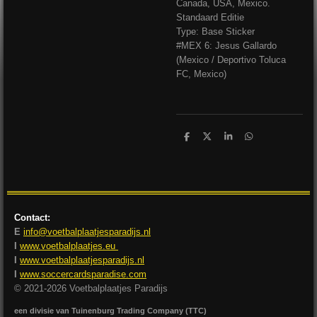
Canada, USA, Mexico.
Standaard Editie
Type: Base Sticker
#MEX 6: Jesus Gallardo
(Mexico / Deportivo Toluca
FC, Mexico)
D
D
S
D
e
e
h
e
l
e
a
l
e
l
r
e
n
e
n
Contact:
E
info@voetbalplaatjesparadijs.nl
I
www.voetbalplaatjes.eu
I
www.voetbalplaatjesparadijs.nl
I
www.soccercardsparadise.com
© 2021-2026 Voetbalplaatjes Paradijs
een divisie van Tuinenburg Trading Company (TTC)