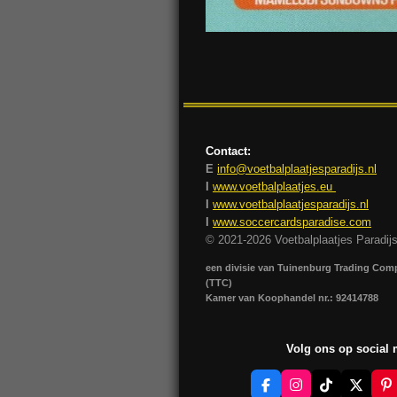
Contact:
E
info@voetbalplaatjesparadijs.nl
I
www.voetbalplaatjes.eu
I
www.voetbalplaatjesparadijs.nl
I
www.soccercardsparadise.com
© 2021-2026 Voetbalplaatjes Paradij
een divisie van Tuinenburg Trading Co
(TTC)
Kamer van Koophandel nr.: 92414788
Volg ons op social
F
I
T
X
P