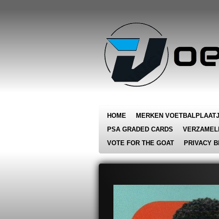
Ga
direct
naar
de
hoofdinhoud
HOME
MERKEN VOETBALPLAAT
PSA GRADED CARDS
VERZAMEL
VOTE FOR THE GOAT
PRIVACY B