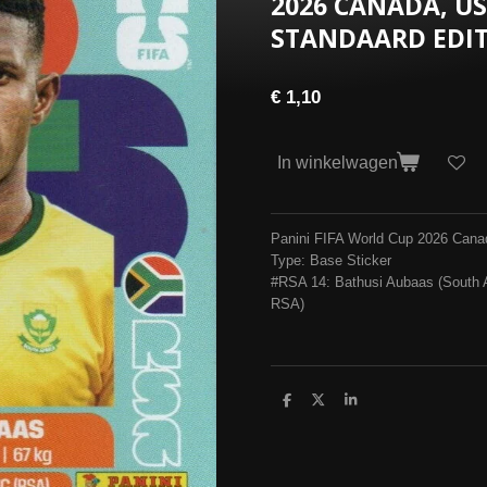
2026 CANADA, US
STANDAARD EDIT
€ 1,10
In winkelwagen
Panini FIFA World Cup 2026 Cana
Type: Base Sticker
#RSA 14: Bathusi Aubaas (South 
RSA)
D
D
S
e
e
h
l
e
a
e
l
r
n
e