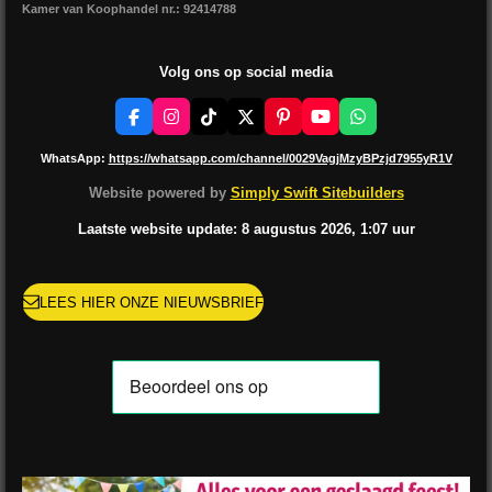
Kamer van Koophandel nr.: 92414788
Volg ons op social media
F
I
T
X
P
Y
W
a
n
i
i
o
h
c
s
k
n
u
a
WhatsApp:
https://whatsapp.com/channel/0029VagjMzyBPzjd7955yR1V
e
t
T
t
T
t
b
a
o
e
u
s
Website powered by
Simply Swift Sitebuilders
o
g
k
r
b
A
o
r
e
e
p
Laatste website update: 8 augustus
2026, 1:07
uur
k
a
s
p
m
t
LEES HIER ONZE NIEUWSBRIEF