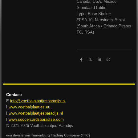
Canada, USA, Mexico.
Standaard Editie
Type: Base Sticker
#RSA 10: Nkosinathi Sibisi
(South Africa / Orlando Pirates
FC, RSA)
D
D
S
D
e
e
h
e
l
e
a
l
e
l
r
e
n
e
n
Contact:
E
info@voetbalplaatjesparadijs.nl
I
www.voetbalplaatjes.eu
I
www.voetbalplaatjesparadijs.nl
I
www.soccercardsparadise.com
© 2021-2026 Voetbalplaatjes Paradijs
een divisie van Tuinenburg Trading Company (TTC)