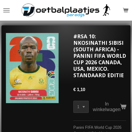
Ga
direct
naar
de
hoofdinhoud
#RSA 10:
NKOSINATHI SIBISI
(SOUTH AFRICA) -
PANINI FIFA WORLD
CUP 2026 CANADA,
USA, MEXICO.
STANDAARD EDITIE
€ 1,10
In
winkelwagen
Panini FIFA World Cup 2026