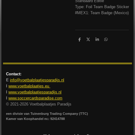
Standaard Editie
Type: Foil Team Badge Sticker
#MEX1: Team Badge (Mexico)
D
D
S
D
e
e
h
e
l
e
a
l
e
l
r
e
n
e
n
Contact:
E
info@voetbalplaatjesparadijs.nl
I
www.voetbalplaatjes.eu
I
www.voetbalplaatjesparadijs.nl
I
www.soccercardsparadise.com
© 2021-2026 Voetbalplaatjes Paradijs
een divisie van Tuinenburg Trading Company (TTC)
Kamer van Koophandel nr.: 92414788