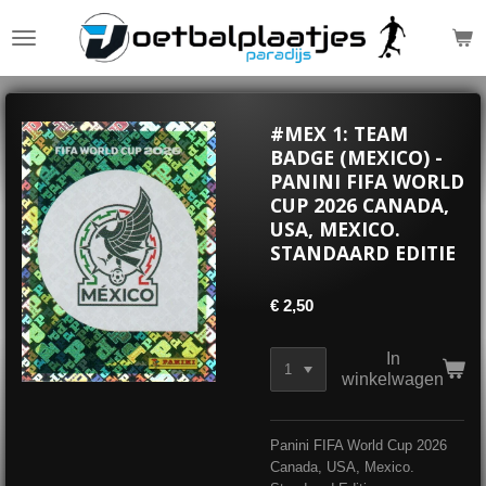
Ga
direct
naar
de
hoofdinhoud
#MEX 1: TEAM
BADGE (MEXICO) -
PANINI FIFA WORLD
CUP 2026 CANADA,
USA, MEXICO.
STANDAARD EDITIE
€ 2,50
In
winkelwagen
Panini FIFA World Cup 2026
Canada, USA, Mexico.