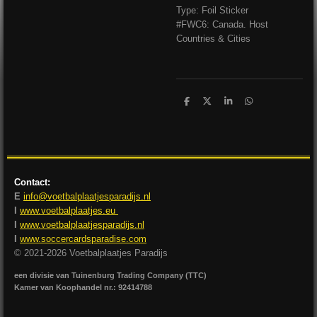
Type: Foil Sticker
#FWC6: Canada. Host
Countries & Cities
D
D
S
D
e
e
h
e
l
e
a
l
e
l
r
e
n
e
n
Contact:
E
info@voetbalplaatjesparadijs.nl
I
www.voetbalplaatjes.eu
I
www.voetbalplaatjesparadijs.nl
I
www.soccercardsparadise.com
© 2021-2026 Voetbalplaatjes Paradijs
een divisie van Tuinenburg Trading Company (TTC)
Kamer van Koophandel nr.: 92414788