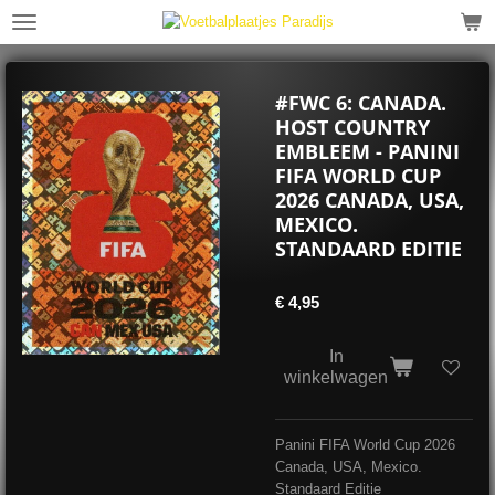
Ga
direct
naar
de
#FWC 6: CANADA.
hoofdinhoud
HOST COUNTRY
EMBLEEM - PANINI
FIFA WORLD CUP
2026 CANADA, USA,
MEXICO.
STANDAARD EDITIE
€ 4,95
In
winkelwagen
Panini FIFA World Cup 2026
Canada, USA, Mexico.
Standaard Editie