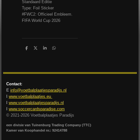
Standaard Editie
Type: Foil Sticker
#FWC2: Officieel Embleem.
FIFA World Cup 2026
D
D
S
D
e
e
h
e
l
e
a
l
e
l
r
e
n
e
n
Contact:
E
info@voetbalplaatjesparadijs.nl
I
www.voetbalplaatjes.eu
I
www.voetbalplaatjesparadijs.nl
I
www.soccercardsparadise.com
© 2021-2026 Voetbalplaatjes Paradijs
een divisie van Tuinenburg Trading Company (TTC)
Kamer van Koophandel nr.: 92414788