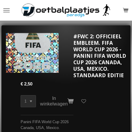
Ga
direct
naar
de
hoofdinhoud
#FWC 2: OFFICIEEL
EMBLEEM. FIFA
WORLD CUP 2026 -
PANINI FIFA WORLD
CUP 2026 CANADA,
USA, MEXICO.
STANDAARD EDITIE
€ 2,50
In
winkelwagen
Panini FIFA World Cup 2026
Canada, USA, Mexico.