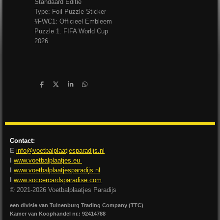
Standaard Editie
Type: Foil Puzzle Sticker
#FWC1: Officieel Embleem
Puzzle 1. FIFA World Cup
2026
D
D
S
D
e
e
h
e
l
e
a
l
e
l
r
e
n
e
n
Contact:
E
info@voetbalplaatjesparadijs.nl
I
www.voetbalplaatjes.eu
I
www.voetbalplaatjesparadijs.nl
I
www.soccercardsparadise.com
© 2021-2026 Voetbalplaatjes Paradijs
een divisie van Tuinenburg Trading Company (TTC)
Kamer van Koophandel nr.: 92414788