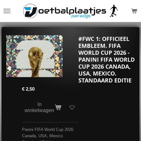
Ga
direct
naar
de
hoofdinhoud
#FWC 1: OFFICIEEL
EMBLEEM. FIFA
WORLD CUP 2026 -
PANINI FIFA WORLD
CUP 2026 CANADA,
USA, MEXICO.
STANDAARD EDITIE
€ 2,50
In
winkelwagen
Panini FIFA World Cup 2026
Canada, USA, Mexico.