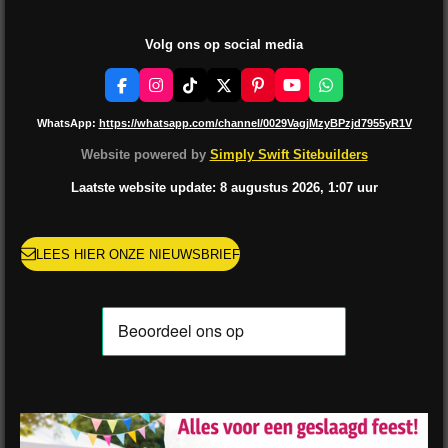
Volg ons op social media
F
I
T
X
P
Y
W
a
n
i
i
o
h
c
s
k
n
u
a
WhatsApp:
https://whatsapp.com/channel/0029VagjMzyBPzjd7955yR1V
e
t
T
t
T
t
b
a
o
e
u
s
Website powered by
Simply Swift Sitebuilders
o
g
k
r
b
A
o
r
e
e
p
Laatste website update: 8 augustus
2026, 1:07
uur
k
a
s
p
m
t
LEES HIER ONZE NIEUWSBRIEF