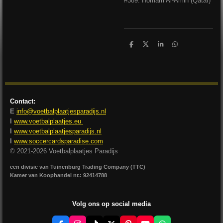
#389: Homam Al-Amin (Qatar)
D
D
S
D
e
e
h
e
l
e
a
l
e
l
r
e
n
e
n
Contact:
E
info@voetbalplaatjesparadijs.nl
I
www.voetbalplaatjes.eu
I
www.voetbalplaatjesparadijs.nl
I
www.soccercardsparadise.com
© 2021-2026 Voetbalplaatjes Paradijs
een divisie van Tuinenburg Trading Company (TTC)
Kamer van Koophandel nr.: 92414788
Volg ons op social media