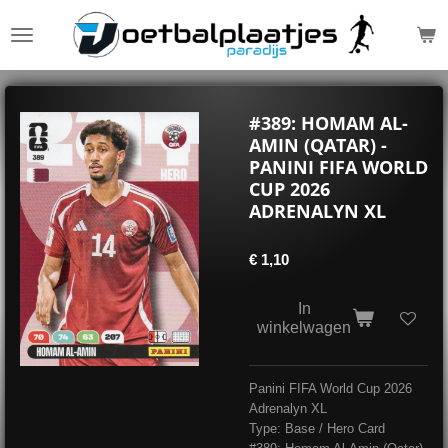
Ga
direct
naar
de
hoofdinhoud
#389: HOMAM AL-
AMIN (QATAR) -
PANINI FIFA WORLD
CUP 2026
ADRENALYN XL
€ 1,10
In
winkelwagen
Panini FIFA World Cup 2026
Adrenalyn XL
Type: Base / Hero Card