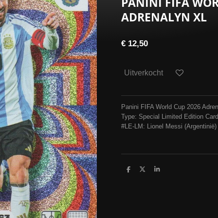
PANINI FIFA WOR
ADRENALYN XL
€ 12,50
Uitverkocht
Panini FIFA World Cup 2026 Adre
Type: Special Limited Edition Car
#LE-LM: Lionel Messi (Argentinië)
D
D
S
e
e
h
l
e
a
e
l
r
n
e