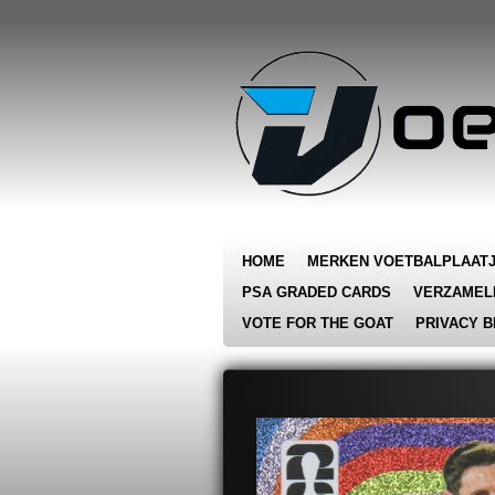
Ga
direct
naar
de
hoofdinhoud
HOME
MERKEN VOETBALPLAAT
PSA GRADED CARDS
VERZAMEL
VOTE FOR THE GOAT
PRIVACY B