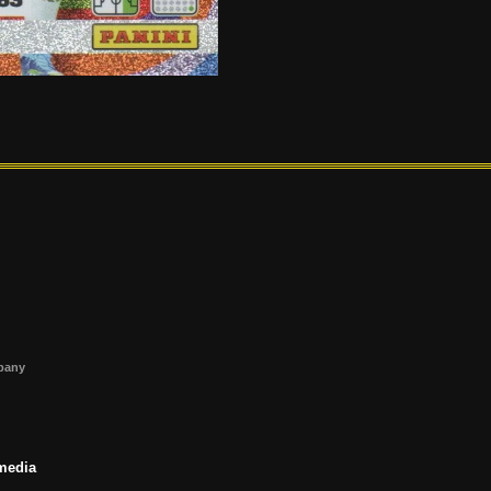
s
mpany
 media