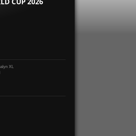
LD CUP 2026
nalyn XL
d