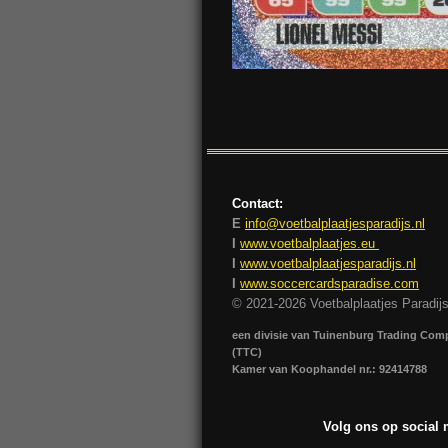
Contact:
E
info@voetbalplaatjesparadijs.nl
I
www.voetbalplaatjes.eu
I
www.voetbalplaatjesparadijs.nl
I
www.soccercardsparadise.com
© 2021-2026 Voetbalplaatjes Paradij
een divisie van Tuinenburg Trading Co
(TTC)
Kamer van Koophandel nr.: 92414788
Volg ons op social