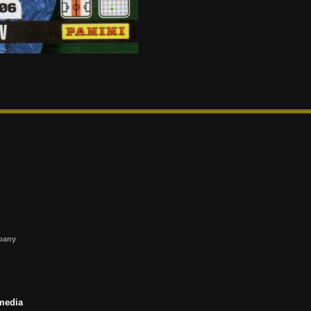
s
mpany
 media