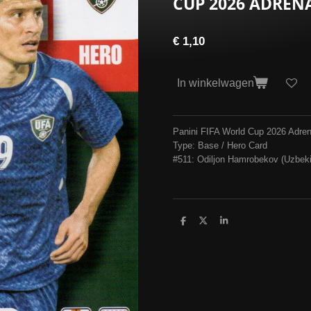
CUP 2026 ADREN
€ 1,10
In winkelwagen
Panini FIFA World Cup 2026 Adre
Type: Base / Hero Card
#511: Odiljon Hamrobekov (Uzbeki
D
D
S
e
e
h
l
e
a
e
l
r
n
e