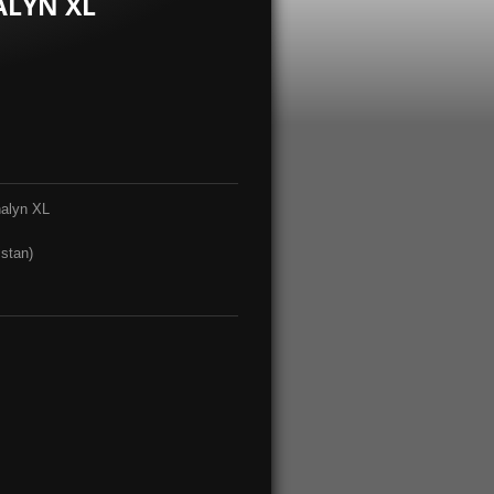
ALYN XL
nalyn XL
stan)