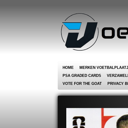
Ga
direct
naar
de
hoofdinhoud
HOME
MERKEN VOETBALPLAAT
PSA GRADED CARDS
VERZAMEL
VOTE FOR THE GOAT
PRIVACY B