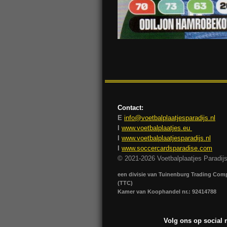
Contact:
E
info@voetbalplaatjesparadijs.nl
I
www.voetbalplaatjes.eu
I
www.voetbalplaatjesparadijs.nl
I
www.soccercardsparadise.com
© 2021-2026 Voetbalplaatjes Paradij
een divisie van Tuinenburg Trading Co
(TTC)
Kamer van Koophandel nr.: 92414788
Volg ons op social