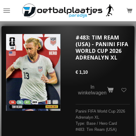
Ga
direct
naar
de
hoofdinhoud
#483: TIM REAM
(USA) - PANINI FIFA
WORLD CUP 2026
ADRENALYN XL
€ 1,10
In
winkelwagen
Panini FIFA World Cup 2026
Adrenalyn XL
Type: Base / Hero Card
#483: Tim Ream (USA)