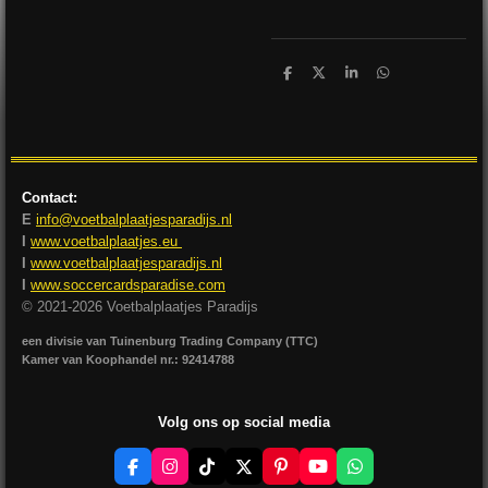
D
D
S
D
e
e
h
e
l
e
a
l
e
l
r
e
n
e
n
Contact:
E
info@voetbalplaatjesparadijs.nl
I
www.voetbalplaatjes.eu
I
www.voetbalplaatjesparadijs.nl
I
www.soccercardsparadise.com
© 2021-2026 Voetbalplaatjes Paradijs
een divisie van Tuinenburg Trading Company (TTC)
Kamer van Koophandel nr.: 92414788
Volg ons op social media
F
I
T
X
P
Y
W