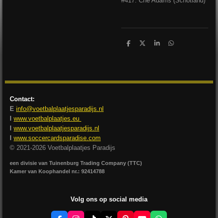
#417: Ché Adams (Schotland)
D
D
S
D
e
e
h
e
l
e
a
l
e
l
r
e
n
e
n
Contact:
E
info@voetbalplaatjesparadijs.nl
I
www.voetbalplaatjes.eu
I
www.voetbalplaatjesparadijs.nl
I
www.soccercardsparadise.com
© 2021-2026 Voetbalplaatjes Paradijs
een divisie van Tuinenburg Trading Company (TTC)
Kamer van Koophandel nr.: 92414788
Volg ons op social media