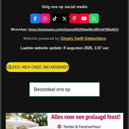
Volg ons op social media
F
I
T
X
P
Y
W
a
n
i
i
o
h
c
s
k
n
u
a
WhatsApp:
https://whatsapp.com/channel/0029VagjMzyBPzjd7955yR1V
e
t
T
t
T
t
b
a
o
e
u
s
Website powered by
Simply Swift Sitebuilders
o
g
k
r
b
A
o
r
e
e
p
Laatste website update: 8 augustus
2026, 1:07
uur
k
a
s
p
m
t
LEES HIER ONZE NIEUWSBRIEF