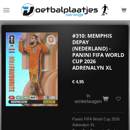
Ga
direct
naar
de
hoofdinhoud
#310: MEMPHIS
DEPAY
(NEDERLAND) -
PANINI FIFA WORLD
CUP 2026
ADRENALYN XL
€ 4,95
In
winkelwagen
Panini FIFA World Cup 2026
Adrenalyn XL