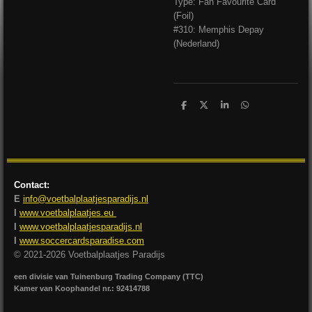
Type: Fan Favourite Card
(Foil)
#310: Memphis Depay
(Nederland)
D
D
S
D
e
e
h
e
l
e
a
l
e
l
r
e
n
e
n
Contact:
E
info@voetbalplaatjesparadijs.nl
I
www.voetbalplaatjes.eu
I
www.voetbalplaatjesparadijs.nl
I
www.soccercardsparadise.com
© 2021-2026 Voetbalplaatjes Paradijs
een divisie van Tuinenburg Trading Company (TTC)
Kamer van Koophandel nr.: 92414788