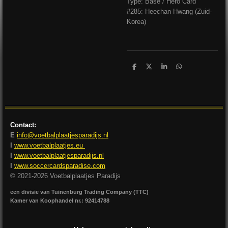
Type: Base / Hero Card
#285: Heechan Hwang (Zuid-
Korea)
D
D
S
D
e
e
h
e
l
e
a
l
e
l
r
e
n
e
n
Contact:
E
info@voetbalplaatjesparadijs.nl
I
www.voetbalplaatjes.eu
I
www.voetbalplaatjesparadijs.nl
I
www.soccercardsparadise.com
© 2021-2026 Voetbalplaatjes Paradijs
een divisie van Tuinenburg Trading Company (TTC)
Kamer van Koophandel nr.: 92414788