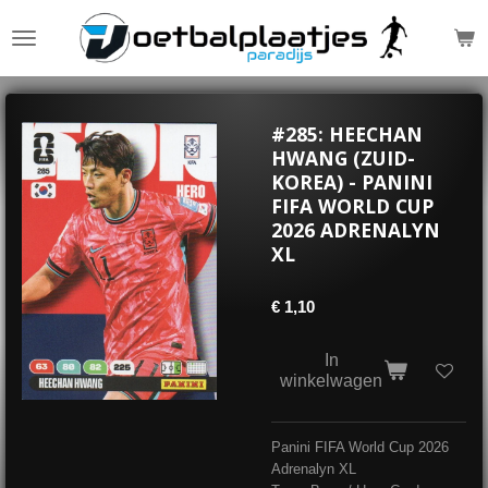
Ga
direct
naar
de
hoofdinhoud
#285: HEECHAN
HWANG (ZUID-
KOREA) - PANINI
FIFA WORLD CUP
2026 ADRENALYN
XL
€ 1,10
In
winkelwagen
Panini FIFA World Cup 2026
Adrenalyn XL