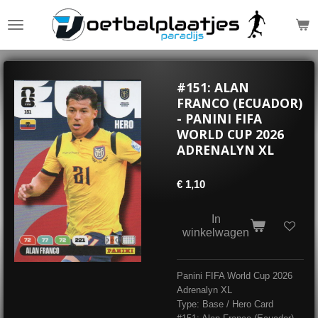
Ga
direct
naar
de
hoofdinhoud
#151: ALAN
FRANCO (ECUADOR)
- PANINI FIFA
WORLD CUP 2026
ADRENALYN XL
€ 1,10
In
winkelwagen
Panini FIFA World Cup 2026
Adrenalyn XL
Type: Base / Hero Card