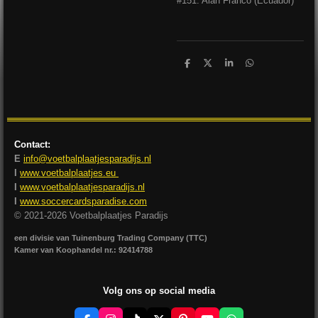
#151: Alan Franco (Ecuador)
D
D
S
D
e
e
h
e
l
e
a
l
e
l
r
e
n
e
n
Contact:
E
info@voetbalplaatjesparadijs.nl
I
www.voetbalplaatjes.eu
I
www.voetbalplaatjesparadijs.nl
I
www.soccercardsparadise.com
© 2021-2026 Voetbalplaatjes Paradijs
een divisie van Tuinenburg Trading Company (TTC)
Kamer van Koophandel nr.: 92414788
Volg ons op social media