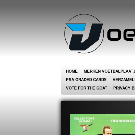
Ga
direct
naar
de
hoofdinhoud
HOME
MERKEN VOETBALPLAAT
PSA GRADED CARDS
VERZAMEL
VOTE FOR THE GOAT
PRIVACY B