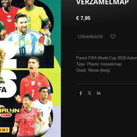
VERZAMELMAP
€ 7,95
Uitverkocht
Panini FIFA World Cup 2026 Adre
Type: Plastic Insteekmap
Staat: Nieuw (leeg)
D
D
S
e
e
h
l
e
a
e
l
r
n
e