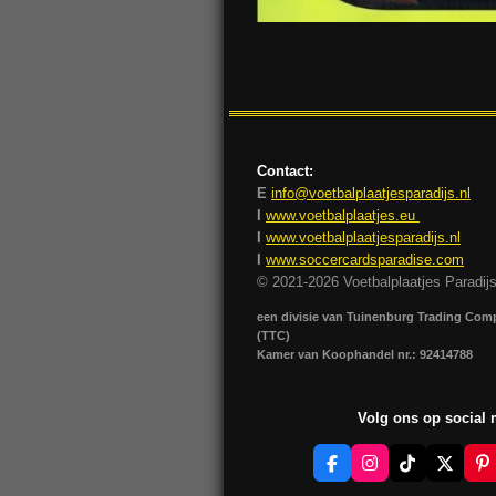
Contact:
E
info@voetbalplaatjesparadijs.nl
I
www.voetbalplaatjes.eu
I
www.voetbalplaatjesparadijs.nl
I
www.soccercardsparadise.com
© 2021-2026 Voetbalplaatjes Paradij
een divisie van Tuinenburg Trading Co
(TTC)
Kamer van Koophandel nr.: 92414788
Volg ons op social
F
I
T
X
P
a
n
i
i