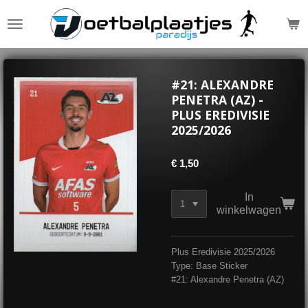
Ga
direct
naar
de
hoofdinhoud
#21: ALEXANDRE
PENETRA (AZ) -
PLUS EREDIVISIE
2025/2026
€ 1,50
In
winkelwagen
Plus Eredivisie 2025/2026
Type: Base Sticker
#21: Alexandre Penetra (AZ)