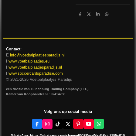
D
D
S
D
e
e
h
e
l
e
a
l
e
l
r
e
n
e
n
Contact:
E
info@voetbalplaatjesparadijs.nl
I
www.voetbalplaatjes.eu
I
www.voetbalplaatjesparadijs.nl
I
www.soccercardsparadise.com
© 2021-2026 Voetbalplaatjes Paradijs
een divisie van Tuinenburg Trading Company (TTC)
Kamer van Koophandel nr.: 92414788
Volg ons op social media
F
I
T
X
P
Y
W
a
n
i
i
o
h
c
s
k
n
u
a
WhatsApp:
https://whatsapp.com/channel/0029VagjMzyBPzjd7955yR1V