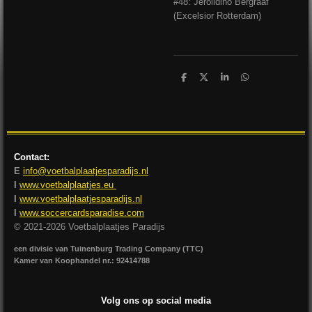
#48: Jerolldino Bergraaf
(Excelsior Rotterdam)
D
D
S
D
e
e
h
e
l
e
a
l
e
l
r
e
n
e
n
Contact:
E
info@voetbalplaatjesparadijs.nl
I
www.voetbalplaatjes.eu
I
www.voetbalplaatjesparadijs.nl
I
www.soccercardsparadise.com
© 2021-2026 Voetbalplaatjes Paradijs
een divisie van Tuinenburg Trading Company (TTC)
Kamer van Koophandel nr.: 92414788
Volg ons op social media