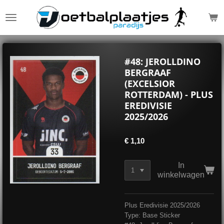
Ga
direct
naar
de
hoofdinhoud
#48: JEROLLDINO
BERGRAAF
(EXCELSIOR
ROTTERDAM) - PLUS
EREDIVISIE
2025/2026
€ 1,10
In
winkelwagen
Plus Eredivisie 2025/2026
Type: Base Sticker