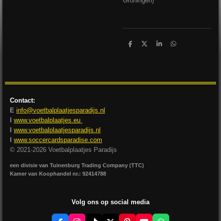
Groningen)
D
D
S
D
e
e
h
e
l
e
a
l
e
l
r
e
n
e
n
Contact:
E
info@voetbalplaatjesparadijs.nl
I
www.voetbalplaatjes.eu
I
www.voetbalplaatjesparadijs.nl
I
www.soccercardsparadise.com
© 2021-2026 Voetbalplaatjes Paradijs
een divisie van Tuinenburg Trading Company (TTC)
Kamer van Koophandel nr.: 92414788
Volg ons op social media