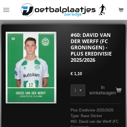
Ga
direct
naar
de
hoofdinhoud
#60: DAVID VAN
DER WERFF (FC
GRONINGEN) -
PLUS EREDIVISIE
2025/2026
€ 1,10
In
winkelwagen
Plus Eredivisie 2025/2026
Type: Base Sticker
#60: David van der Werff (FC