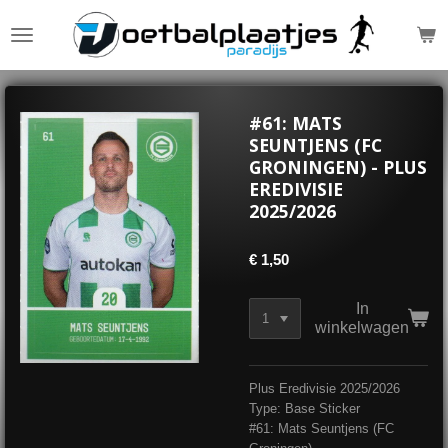
Ga
direct
naar
de
hoofdinhoud
#61: MATS
SEUNTJENS (FC
GRONINGEN) - PLUS
EREDIVISIE
2025/2026
€ 1,50
In
winkelwagen
Plus Eredivisie 2025/2026
Type: Base Sticker
#61: Mats Seuntjens (FC