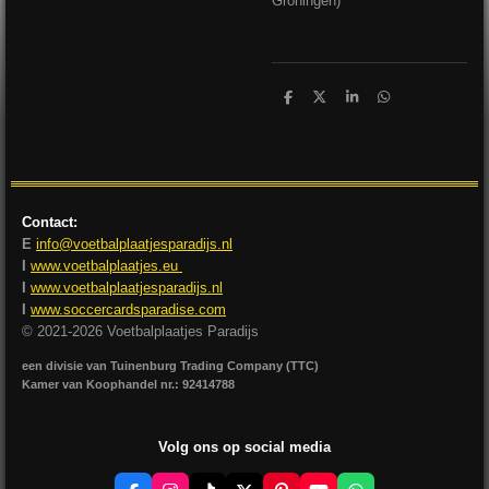
Groningen)
D
D
S
D
e
e
h
e
l
e
a
l
e
l
r
e
n
e
n
Contact:
E
info@voetbalplaatjesparadijs.nl
I
www.voetbalplaatjes.eu
I
www.voetbalplaatjesparadijs.nl
I
www.soccercardsparadise.com
© 2021-2026 Voetbalplaatjes Paradijs
een divisie van Tuinenburg Trading Company (TTC)
Kamer van Koophandel nr.: 92414788
Volg ons op social media